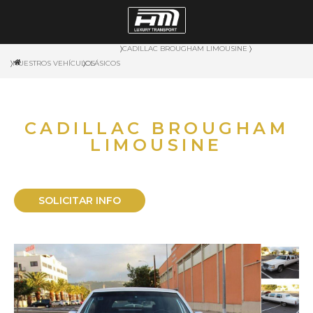
〉
CADILLAC BROUGHAM LIMOUSINE
〉
〉
NUESTROS VEHÍCULOS
〉
CLÁSICOS
CADILLAC BROUGHAM
LIMOUSINE
SOLICITAR INFO